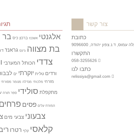
צור קשר
תגיו
בר מ
אלגנטי
כתובת
ברכון כיס
אשכנז
 עמוס, ד.נ.צפון יהודה, 9096600
בת מצווה
גראנז'
דו 
ג'ינס
התקשרו
צדדי
058-3255626
ו
הכותל המערבי
כתבו לנו
יוקרתי
לבבות
ורדים
טלית
ים
relissiya@gmail.com
מזרחי
מלכותי
מנדלה
מנומר
מסורתי
סולידי
מתקפלת
ע
ספר תורה
פרחים
פסים
המזרח
עלים
צבעוני
צו
צבעי מים
קלאסי
ריב
רטרו
קלף