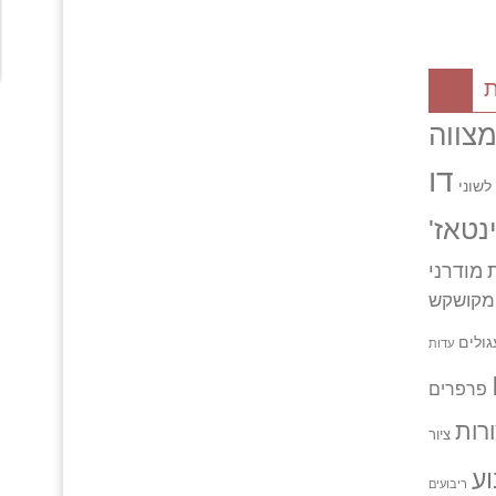
ת
צווה
דו
לשוני
ינטאז'
מודרני
מקושקש
גולים
עדות
פרפרים
רות
ציור
וע
ריבועים