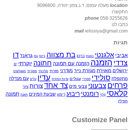
location
מעלה עמוס, ד.נ.צפון יהודה, 9096600
התקשרו
phone
058-3255626
כתבו לנו
mail
relissiya@gmail.com
תגיות
בת מצווה
דו
אלגנטי
אביבי
גראנז'
ברכון
בועות
ג'ינס
גפן
הזמנה
צדדי
חתונה
יוקרתי
הזמנה עם תמונה
ים
מאוירת
ירושלים
מגזרת נייר
מודרני
מזרחי
מלכותי
מסורתי
משולשים
עדין
סולידי
עם מנדלה
מתקפלת
עגולים
ספרדי
עדות המזרח
עלים
פרחים
צד אחד
צבעוני
צורות
צבעי מים
ציור
קלאסי
רומנטי
ריבוע
תמונה
שבעת המינים
רימון
קלף
תאנה
תפילין
Customize Panel