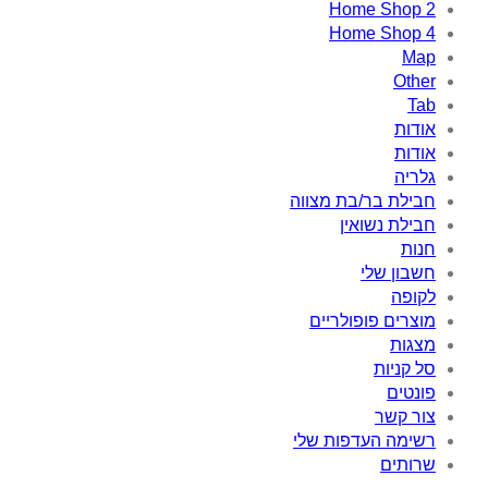
Home Shop 2
Home Shop 4
Map
Other
Tab
אודות
אודות
גלריה
חבילת בר/בת מצווה
חבילת נשואין
חנות
חשבון שלי
לקופה
מוצרים פופולריים
מצגות
סל קניות
פונטים
צור קשר
רשימה העדפות שלי
שרותים