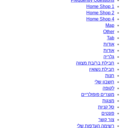
Frequently Questions
Home Shop 1
Home Shop 2
Home Shop 4
Map
Other
Tab
אודות
אודות
גלריה
חבילת בר/בת מצווה
חבילת נשואין
חנות
חשבון שלי
לקופה
מוצרים פופולריים
מצגות
סל קניות
פונטים
צור קשר
רשימה העדפות שלי