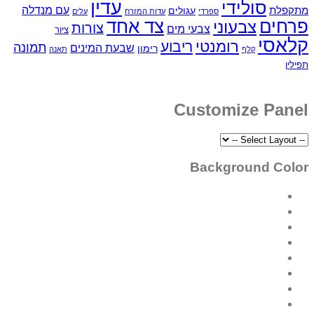
עדין
ידי
עם מנדלה
עגולים
ספרדי
עדות המזרח
עלים
צד אחד
עוני
צורות
צבעי מים
ציור
רומנטי
ריבוע
תמונה
שבעת המינים
רימון
תאנה
Customi
Backgro