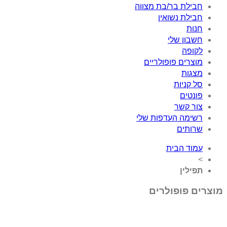
ר/בת מצווה
ואין
לי
ופולריים
עדפות שלי
ית
ולרים