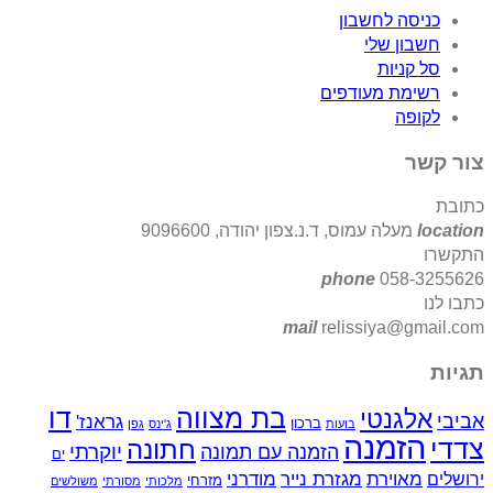
חשבון
לי
עודפים
עמוס, ד.נ.צפון יהודה, 9096600
phone
mail
relissi
בת מצווה
דו
י
גראנז'
ברכון
בועות
ג'ינס
גפן
נה
חתונה
יוקרתי
הזמנה עם תמונה
ים
ת
מגזרת נייר
מודרני
מזרחי
מלכותי
מסורתי
משולשים