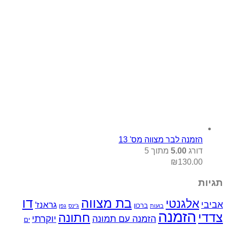
ר מצווה מס' 13
5
מתוך 5
בת מצווה
דו
י
גראנז'
ברכון
בועות
ג'ינס
גפן
נה
חתונה
יוקרתי
הזמנה עם תמונה
ים