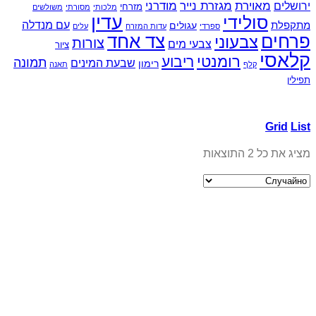
ת
מגזרת נייר
מודרני
מזרחי
מלכותי
מסורתי
משולשים
עדין
ידי
עם מנדלה
עגולים
ספרדי
עדות המזרח
עלים
צד אחד
עוני
צורות
צבעי מים
ציור
רומנטי
ריבוע
תמונה
שבעת המינים
רימון
תאנה