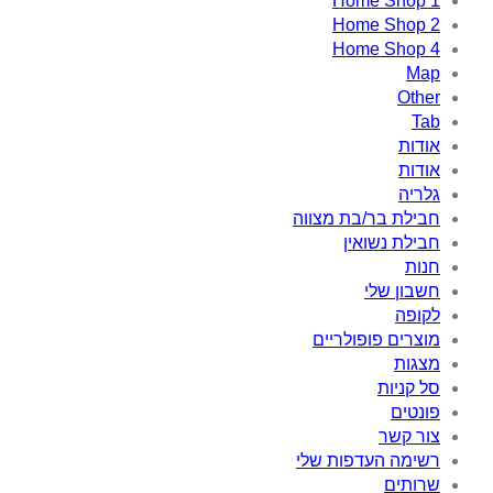
Home Shop 1
Home Shop 2
Home Shop 4
Map
Other
Tab
אודות
אודות
גלריה
חבילת בר/בת מצווה
חבילת נשואין
חנות
חשבון שלי
לקופה
מוצרים פופולריים
מצגות
סל קניות
פונטים
צור קשר
רשימה העדפות שלי
שרותים