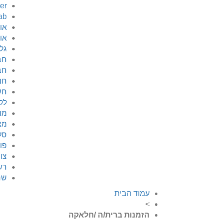
er
ab
או
או
גל
חב
חב
חנ
חש
לק
מו
מצ
סל
פו
צו
רש
שר
עמוד הבית
>
הזמנות ברית/ה /חלאקה