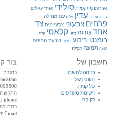
מזרחי
מלכותי
מסורתי
סולידי
מתקפלת
עגולים
משולשים
ספרדי
עדין
עם מנדלה
עדות המזרח
עלים
פרחים
צד
צבעוני
צבעי מים
קלאסי
אחד
צורות
ציור
קלף
רומנטי
ריבוע
שבעת המינים
רימון
תמונה
תפילין
תאנה
חשבון שלי
צור ק
כניסה לחשבון
כתובת
חשבון שלי
location
סל קניות
096600
רשימת מעודפים
התקשרו
לקופה
phone
כתבו לנו
relissiya@gmail.com
mail