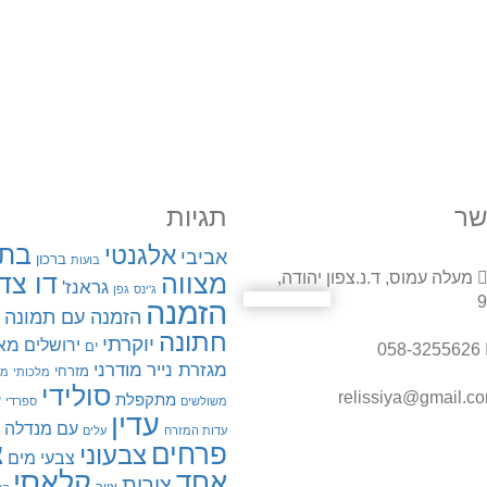
שר
תגיות
בת
אלגנטי
אביבי
ברכון
בועות
מעלה עמוס, ד.נ.צפון יהודה,
מצווה
דו צד
גראנז'
ג'ינס
גפן
9
הזמנה
הזמנה עם תמונה
חתונה
יוקרתי
מאו
ירושלים
ים
058-3255626
מגזרת נייר
מודרני
מזרחי
מלכותי
מס
סולידי
מתקפלת
ע
משולשים
ספרדי
עדין
עם מנדלה
עדות המזרח
עלים
פרחים
צ
צבעוני
צבעי מים
קלאסי
אחד
צורות