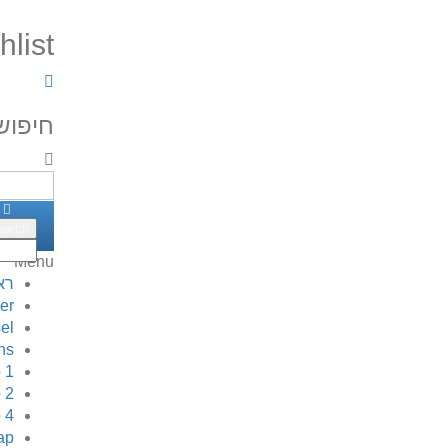
hlist
חיפוש
Menu
רא
er
el
ns
 1
 2
 4
ap