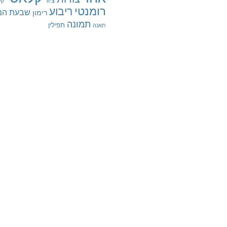
ציור
קל
רומנטי
ריבוע
שבעת המי
רימון
תמונה
תפילין
תאנה