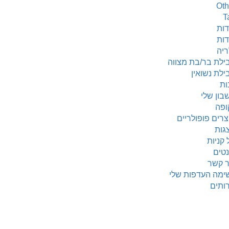
Oth
T
דות
דות
ריה
ילת בר/בת מצווה
ילת נשואין
ות
בון שלי
ופה
צרים פופולריים
גות
 קניות
נטים
ר קשר
ימה העדפות שלי
ותים