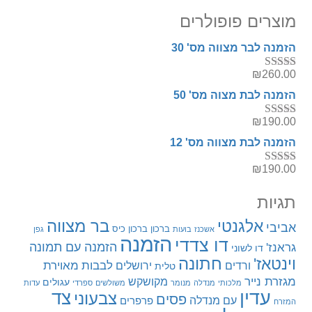
מוצרים פופולרים
הזמנה לבר מצווה מס' 30
₪
260.00
דורג
5.00
מתוך 5
הזמנה לבת מצוה מס' 50
₪
190.00
דורג
5.00
מתוך 5
הזמנה לבת מצווה מס' 12
₪
190.00
דורג
5.00
מתוך 5
תגיות
בר מצווה
אלגנטי
אביבי
ברכון
ברכון כיס
אשכנז
בועות
גפן
הזמנה
דו צדדי
הזמנה עם תמונה
גראנז'
דו לשוני
חתונה
וינטאז'
מאוירת
ירושלים
לבבות
ורדים
טלית
מגזרת נייר
מקושקש
עגולים
מלכותי
מנדלה
מנומר
משולשים
ספרדי
עדות
עדין
צד
צבעוני
פסים
עם מנדלה
פרפרים
המזרח