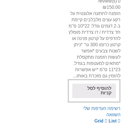
0 review(s)
₪
150.00
הזמנה לחתונה אלגנטית על
רקע עצים מלבלבים קיימת
ב-2 דגמים גודל: 22*10 ס"מ
חד צדדית / דו צדדית מומלץ
להדפיס על קרטון פנינה או
קרטון כרומו 300 גר' *ניתן
לשנות צבעים *אפשר
לעשות הזמנה מתקפלת
*מתאים למעטפות בגודל:
23*11 ס"מ *יש אפשרות
להזמין גם מזכרת באותו...
להוסיף לסל
קניות
רשימה העדפות שלי
השוואה
Grid
List