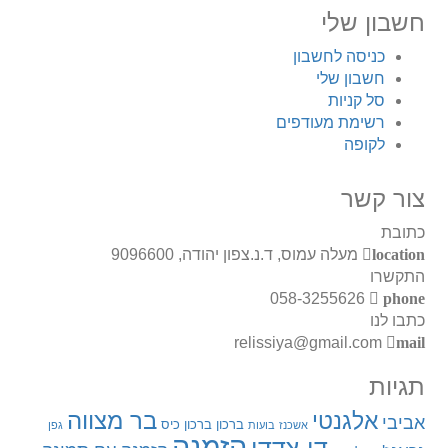
חשבון שלי
כניסה לחשבון
חשבון שלי
סל קניות
רשימת מעודפים
לקופה
צור קשר
כתובת
location
מעלה עמוס, ד.נ.צפון יהודה, 9096600
התקשרו
058-3255626
phone
כתבו לנו
relissiya@gmail.com
mail
תגיות
בר מצווה
אלגנטי
אביבי
ברכון
ברכון כיס
אשכנז
בועות
גפן
הזמנה