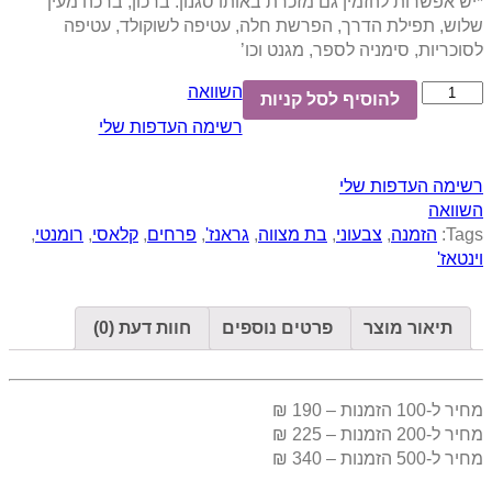
*יש אפשרות להזמין גם מזכרת באותו סגנון: ברכון, ברכה מעין
שלוש, תפילת הדרך, הפרשת חלה, עטיפה לשוקולד, עטיפה
לסוכריות, סימניה לספר, מגנט וכו’
השוואה
להוסיף לסל קניות
רשימה העדפות שלי
רשימה העדפות שלי
השוואה
Tags:
הזמנה
,
צבעוני
,
בת מצווה
,
גראנז'
,
פרחים
,
קלאסי
,
רומנטי
,
וינטאז'
תיאור מוצר
פרטים נוספים
חוות דעת (0)
מחיר ל-100 הזמנות – 190 ₪
מחיר ל-200 הזמנות – 225 ₪
מחיר ל-500 הזמנות – 340 ₪