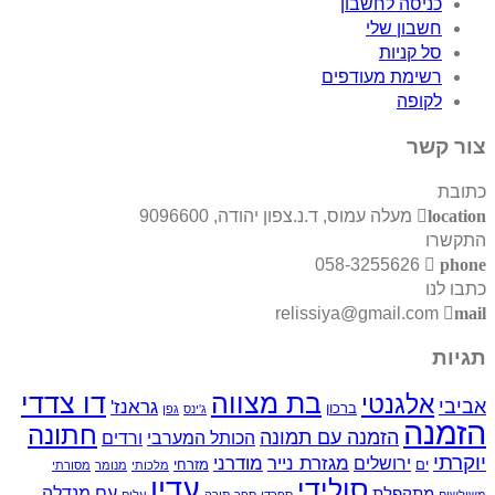
כניסה לחשבון
חשבון שלי
סל קניות
רשימת מעודפים
לקופה
צור קשר
כתובת
location
מעלה עמוס, ד.נ.צפון יהודה, 9096600
התקשרו
058-3255626
phone
כתבו לנו
relissiya@gmail.com
mail
תגיות
בת מצווה
דו צדדי
אלגנטי
אביבי
גראנז'
ברכון
ג'ינס
גפן
הזמנה
חתונה
הזמנה עם תמונה
הכותל המערבי
ורדים
יוקרתי
ירושלים
מגזרת נייר
מודרני
ים
מזרחי
מלכותי
מנומר
מסורתי
עדין
סולידי
עם מנדלה
מתקפלת
משולשים
ספרדי
ספר תורה
עלים