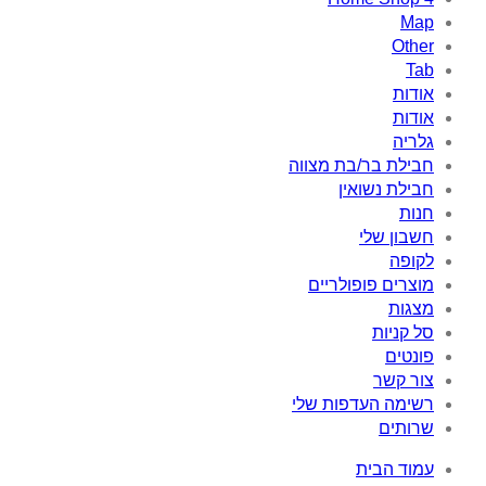
Map
Other
Tab
אודות
אודות
גלריה
חבילת בר/בת מצווה
חבילת נשואין
חנות
חשבון שלי
לקופה
מוצרים פופולריים
מצגות
סל קניות
פונטים
צור קשר
רשימה העדפות שלי
שרותים
עמוד הבית