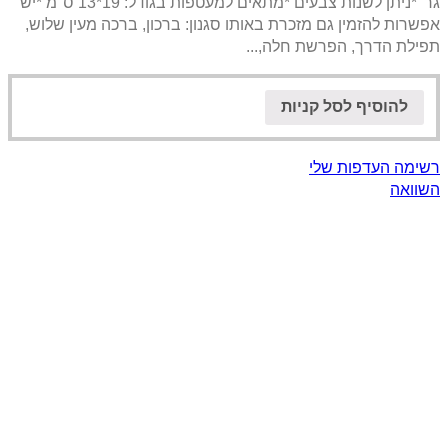
גר' *ניתן לשנות צבעים *מתאים למעטפות בגודל: 19*13 ס"מ *יש
אפשרות להזמין גם מזכרת באותו סגנון: ברכון, ברכה מעין שלוש,
תפילת הדרך, הפרשת חלה,...
להוסיף לסל קניות
רשימה העדפות שלי
השוואה