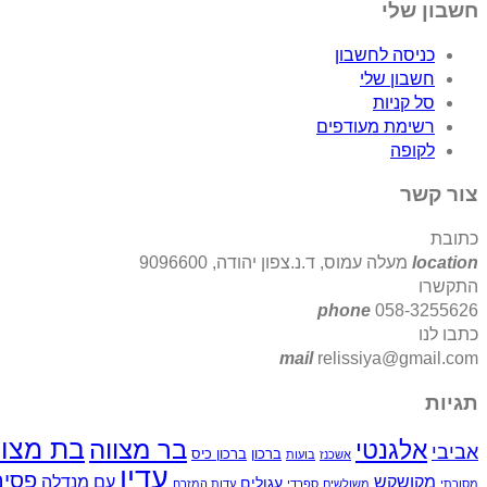
חשבון שלי
כניסה לחשבון
חשבון שלי
סל קניות
רשימת מעודפים
לקופה
צור קשר
כתובת
location
מעלה עמוס, ד.נ.צפון יהודה, 9096600
התקשרו
phone
058-3255626
כתבו לנו
mail
relissiya@gmail.com
תגיות
בת מצוו
בר מצווה
אלגנטי
אביבי
ברכון
ברכון כיס
אשכנז
בועות
עדין
פסים
מקושקש
עם מנדלה
עגולים
מסורתי
משולשים
ספרדי
עדות המזרח