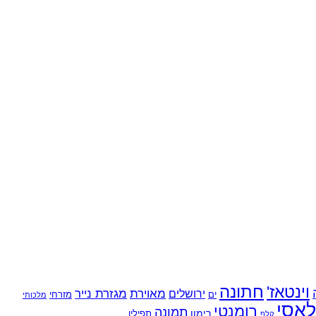
חתונה
וינטאז'
מאוירת
ירושלים
מגזרת נייר
ים
מזרחי
מלכותי
אסי
רומנטי
תמונה
רימון
תפילין
קלף