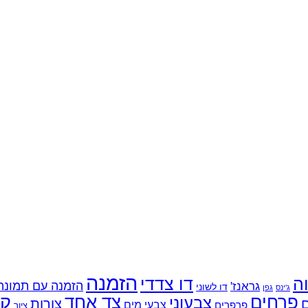
הזמנה
ה
דו צדדי
הזמנה עם תמונה
גראנז'
דו לשוני
ג'ינס
גפן
קל
פרחים
צד אחד
צבעוני
צורות
צבעי מים
פרפרים
ציור