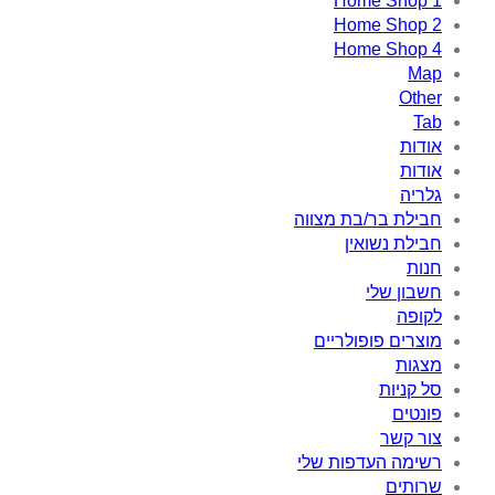
Home Shop 1
Home Shop 2
Home Shop 4
Map
Other
Tab
אודות
אודות
גלריה
חבילת בר/בת מצווה
חבילת נשואין
חנות
חשבון שלי
לקופה
מוצרים פופולריים
מצגות
סל קניות
פונטים
צור קשר
רשימה העדפות שלי
שרותים