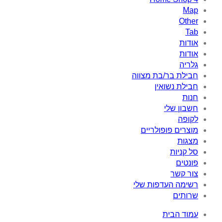
Map
Other
Tab
אודות
אודות
גלריה
חבילת בר/בת מצווה
חבילת נשואין
חנות
חשבון שלי
לקופה
מוצרים פופולריים
מצגות
סל קניות
פונטים
צור קשר
רשימה העדפות שלי
שרותים
עמוד הבית