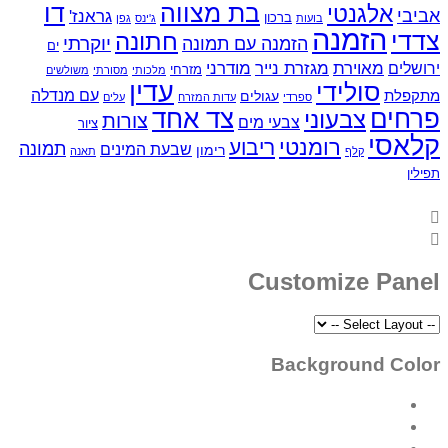
בת מצווה
דו
אלגנטי
אביבי
גראנז'
ברכון
בועות
ג'ינס
גפן
הזמנה
צדדי
חתונה
יוקרתי
הזמנה עם תמונה
ים
מאוירת
ירושלים
מגזרת נייר
מודרני
מזרחי
מלכותי
מסורתי
משולשים
עדין
סולידי
עם מנדלה
מתקפלת
עגולים
ספרדי
עדות המזרח
עלים
פרחים
צד אחד
צבעוני
צורות
צבעי מים
ציור
קלאסי
רומנטי
ריבוע
תמונה
שבעת המינים
רימון
קלף
תאנה
תפילין
Customize Panel
Background Color