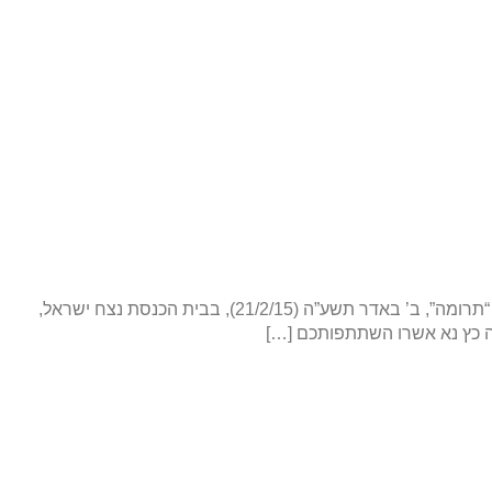
בשבח והודיה לבורא עולם, שהחיינו וקיימנו ליום בו בנינו היקר משה נ”י מקבל בשמחה נעם עול מצוות העלייה לתורה תתקיים בעז”ה בשבת “תרומה”, ב’ באדר תשע”ה (21/2/15), בבית הכנסת נצח ישראל,