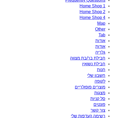
Frequently Questions
Home Shop 1
Home Shop 2
Home Shop 4
Map
Other
Tab
אודות
אודות
גלריה
חבילת בר/בת מצווה
חבילת נשואין
חנות
חשבון שלי
לקופה
מוצרים פופולריים
מצגות
סל קניות
פונטים
צור קשר
רשימה העדפות שלי