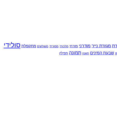
סולידי
רת
מגזרת נייר
מודרני
מתקפלת
מזרחי
מלכותי
מסורתי
משולשים
תמונה
שבעת המינים
ן
תפילין
תאנה