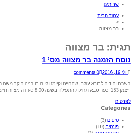
שרותים
עמוד הבית
>
בר מצווה
תגית:
בר מצווה
נוסח הזמנה בר מצווה מס’ 1
יולי 19, 2016
0 comments
וייצמן 153 ,כפר סבא תחילת התפילה בשעה 8:00 סעודה מצווה תיערך מיד לאחר תפילה 10:30 נשמח ונתכבד בהשתתפותכם דוד ומאירה כץ נא אשרו השתתפותכם […]
לפרטים
Categories
טיפים
(3)
פונטים
(10)