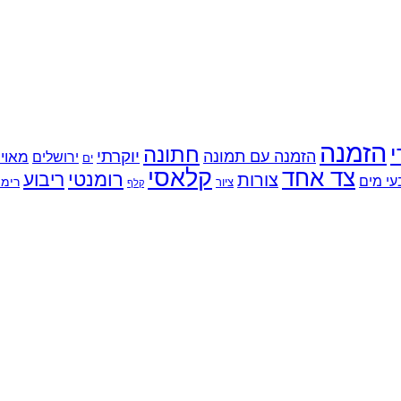
הזמנה
י
חתונה
יוקרתי
הזמנה עם תמונה
מאוי
ירושלים
ים
קלאסי
צד אחד
רומנטי
ריבוע
צורות
עי מים
רימו
ציור
קלף