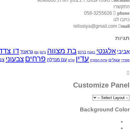
location
מעלה עמוס, ד.נ.צפון יהודה, 9096600
התקשרו
058-3255626
phone
כתבו לנו
relissiya@gmail.com
mail
תגיות
בת מצווה
דו צדד
אלגנטי
אביבי
גראנז'
ברכון
בועות
ג'ינס
גפן
עדין
פרחים
צבעוני
עם מנדלה
צב
עגולים
ספרדי
עדות המזרח
עלים
Customize Panel
Background Color