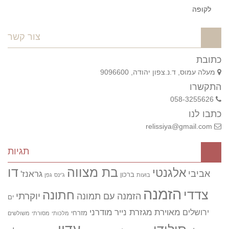
לקופה
צור קשר
כתובת
מעלה עמוס, ד.נ.צפון יהודה, 9096600
התקשרו
058-3255626
כתבו לנו
relissiya@gmail.com
תגיות
בת מצווה
דו
אלגנטי
אביבי
גראנז'
ברכון
בועות
ג'ינס
גפן
הזמנה
צדדי
חתונה
יוקרתי
הזמנה עם תמונה
ים
מאוירת
ירושלים
מגזרת נייר
מודרני
מזרחי
מלכותי
מסורתי
משולשים