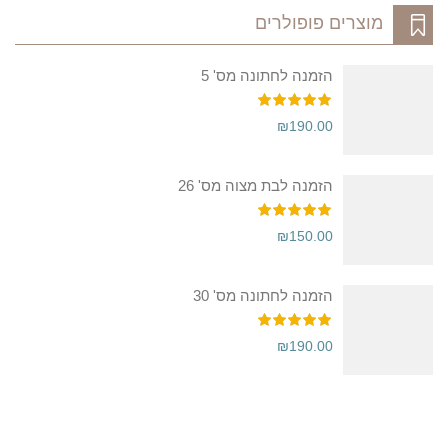
Hom
מוצרים פופולרים
Sh
הזמנה לחתונה מס' 5
Hom
Sh
דורג
5.00
₪
190.00
מתוך 5
Ma
הזמנה לבת מצוה מס' 26
Oth
T
דורג
5.00
דות
150.00
₪
מתוך 5
דות
ריה
הזמנה לחתונה מס' 30
ילת
/בת
דורג
5.00
₪
190.00
ווה
מתוך 5
ילת
ואין
ות