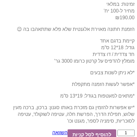
זמינות:
במלאי
מחיר ל-100 יח'
₪
190.00
הזמנת חתונה מאוירת אלגנטית שלא פלא שתתאהבו בה 😉
קיימת בדגם אחד
גודל: 18*12 ס”מ
חד צדדית / דו צדדית
מומלץ להדפיס על קרטון כרומו 3000 גר’
*לא ניתן לשנות צבעים
*אפשר לעשות הזמנה מתקפלת
*מתאים למעטפות בגודל: 19*13 ס”מ
*יש אפשרות להזמין גם מזכרת באותו סגנון: ברכון, ברכה מעין
שלוש, תפילת הדרך, הפרשת חלה, עטיפה לשוקולד, עטיפה
לסוכריות, סימניה לספר, מגנט וכו’
השוואה
להוסיף לסל קניות