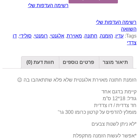
רשימה העדפות שלי
רשימה העדפות שלי
השוואה
Tags:
עדין
,
הזמנה
,
חתונה
,
מאוירת
,
אלגנטי
,
רומנטי
,
סולידי
,
דו
צדדי
תיאור מוצר
פרטים נוספים
חוות דעת (0)
הזמנת חתונה מאוירת אלגנטית שלא פלא שתתאהבו בה 😉
קיימת בדגם אחד
גודל: 18*12 ס”מ
חד צדדית / דו צדדית
מומלץ להדפיס על קרטון כרומו 300 גר’
*לא ניתן לשנות צבעים
*אפשר לעשות הזמנה מתקפלת