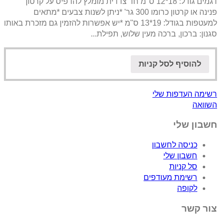
דגמים גודל: 18*12 ס"מ חד צדדית מומלץ להדפיס על קרטון
פנינה או קרטון כרומו 300 גר' *ניתן לשנות צבעים *מתאים
למעטפות בגודל: 19*13 ס"מ *יש אפשרות להזמין גם מזכרת באותו
סגנון: ברכון, ברכה מעין שלוש, תפילת...
להוסיף לסל קניות
רשימה העדפות שלי
השוואה
חשבון שלי
כניסה לחשבון
חשבון שלי
סל קניות
רשימת מעודפים
לקופה
צור קשר