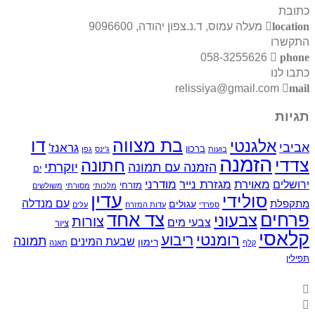
כתובת
location
מעלה עמוס, ד.נ.צפון יהודה, 9096600
התקשרו
058-3255626
phone
כתבו לנו
relissiya@gmail.com
mail
תגיות
בת מצווה
דו
אלגנטי
אביבי
גראנז'
ברכון
בועות
ג'ינס
גפן
הזמנה
צדדי
חתונה
יוקרתי
הזמנה עם תמונה
ים
מאוירת
ירושלים
מגזרת נייר
מודרני
מזרחי
מלכותי
מסורתי
משולשים
עדין
סולידי
עם מנדלה
מתקפלת
עגולים
ספרדי
עדות המזרח
עלים
פרחים
צד אחד
צבעוני
צורות
צבעי מים
ציור
קלאסי
רומנטי
ריבוע
תמונה
שבעת המינים
רימון
קלף
תאנה
תפילין