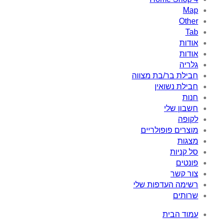
Map
Other
Tab
אודות
אודות
גלריה
חבילת בר/בת מצווה
חבילת נשואין
חנות
חשבון שלי
לקופה
מוצרים פופולריים
מצגות
סל קניות
פונטים
צור קשר
רשימה העדפות שלי
שרותים
עמוד הבית