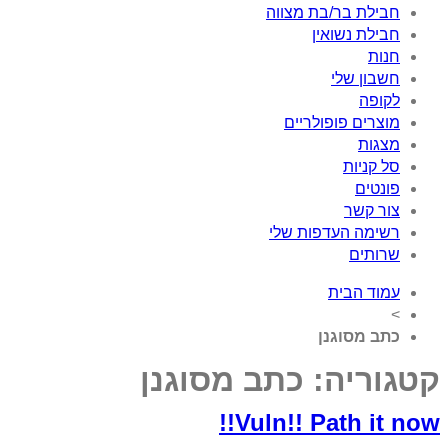
חבילת בר/בת מצווה
חבילת נשואין
חנות
חשבון שלי
לקופה
מוצרים פופולריים
מצגות
סל קניות
פונטים
צור קשר
רשימה העדפות שלי
שרותים
עמוד הבית
>
כתב מסוגנן
קטגוריה:
כתב מסוגנן
Vuln!! Path it now!!