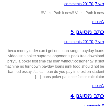
מאי 7, 2017
0 comments
Vuln!! Path it now!! Vuln!! Path it now!!
לפרטים
כתב מסוגנן 5
מאי 7, 2017
0 comments
becu money order can i get one loan ranger payday loans
video strip poker supreme opponents pack free download
przytula poker first time car loan without cosigner twist slot
machine no turndown payday loans junk food should not be
banned essay tfcu car loan do you pay interest on student
loans poker patience factor calculator […]
לפרטים
כתב מסוגנן 4
0 comments