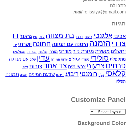
כתבו לנו
mail
relissiya@gmail.com
תגיות
בת מצווה
דו
אלגנטי
אביבי
גראנז'
ברכון
בועות
ג'ינס
גפן
הזמנה
צדדי
חתונה
יוקרתי
הזמנה עם תמונה
ים
מאוירת
ירושלים
מגזרת נייר
מודרני
מזרחי
מלכותי
מסורתי
משולשים
עדין
סולידי
עם מנדלה
מתקפלת
עגולים
ספרדי
עדות המזרח
עלים
פרחים
צד אחד
צבעוני
צורות
צבעי מים
ציור
קלאסי
רומנטי
ריבוע
תמונה
שבעת המינים
רימון
קלף
תאנה
תפילין
Customize Panel
Background Color