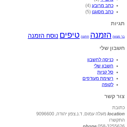
כתב מרובע
(4)
כתב מסוגנן
(5)
תגיות
הזמנה
טיפים
נוסח הזמנה
בר מצווה
חתונה
חשבון שלי
כניסה לחשבון
חשבון שלי
סל קניות
רשימת מעודפים
לקופה
צור קשר
כתובת
location
מעלה עמוס, ד.נ.צפון יהודה, 9096600
התקשרו
phone
058-3255626