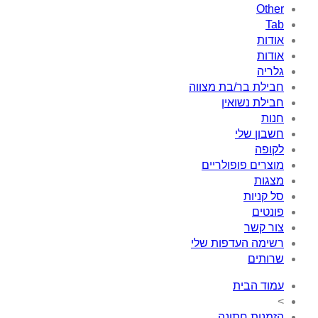
Other
Tab
אודות
אודות
גלריה
חבילת בר/בת מצווה
חבילת נשואין
חנות
חשבון שלי
לקופה
מוצרים פופולריים
מצגות
סל קניות
פונטים
צור קשר
רשימה העדפות שלי
שרותים
עמוד הבית
>
הזמנות חתונה