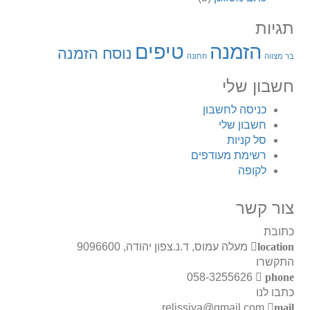
תגיות
הזמנה
טיפים
נוסח הזמנה
בר מצווה
חתונה
חשבון שלי
כניסה לחשבון
חשבון שלי
סל קניות
רשימת מעודפים
לקופה
צור קשר
כתובת
location
מעלה עמוס, ד.נ.צפון יהודה, 9096600
התקשרו
058-3255626
phone
כתבו לנו
relissiya@gmail.com
mail